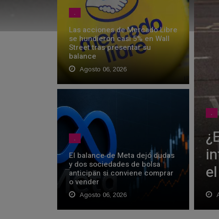
.
Las acciones de Mercado Libre
se hundieron casi 5% en Wall
Street tras presentar su
balance
Agosto 06, 2026
.
¿E
.
i
El balance de Meta dejó dudas
y dos sociedades de bolsa
el
anticipan si conviene comprar
o vender
Agosto 06, 2026
A