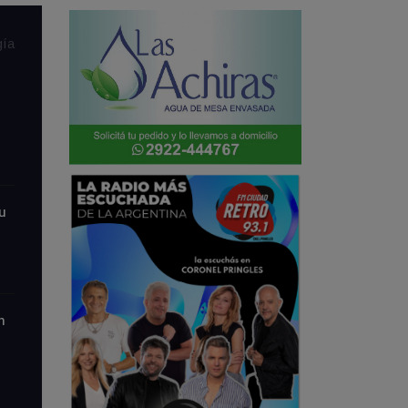
í­a
u
n