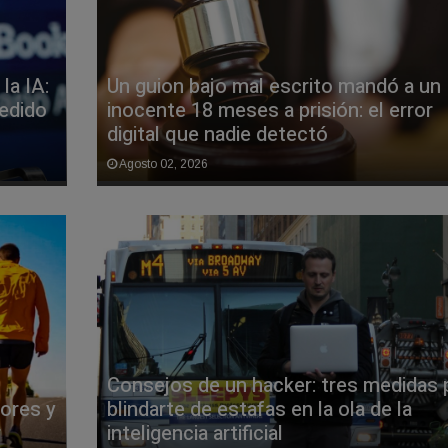
la IA:
Un guion bajo mal escrito mandó a un
pedido
inocente 18 meses a prisión: el error
digital que nadie detectó
Agosto 02, 2026
Consejos de un hacker: tres medidas 
jores y
blindarte de estafas en la ola de la
r
inteligencia artificial