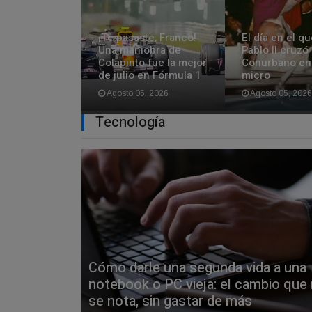
¡Te pasaste, Franco!
El día en el q
Una maniobra de
Pablo II cruzó 
Colapinto fue la mejor
Conurbano en 
de julio en Fórmula 1
micro
Agosto 05, 2026
Agosto 05, 202
Tecnologí­a
Cómo darle una segunda vida a una
notebook o PC vieja: el cambio que
se nota, sin gastar de más