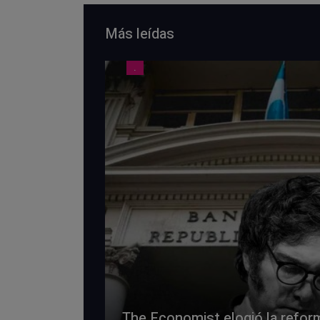
Más leídas
.
The Economist elogió la refo