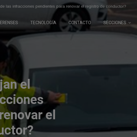
aiyi X3 son los autos chinos más baratos del país
ERENSES
TECNOLOGÍ­A
CONTACTO
SECCIONES
3, Jac S2
os autos
tos del