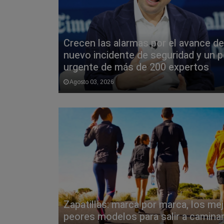
Crecen las alarmas por el avance de 
nuevo incidente de seguridad y un 
urgente de más de 200 expertos
Agosto 03, 2026
Zapatillas: marca por marca, los me
peores modelos para salir a camina