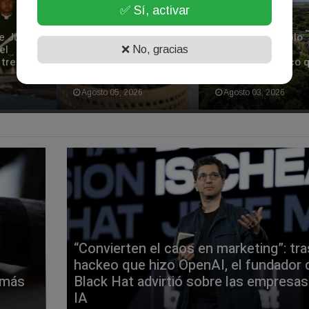
✅ Sí, activar
Fin de semana con
ue Juan
trufas, buñuelos,
Villa Lía, el pueblo
el
chorizos a la
turístico de San
❌ No, gracias
tren y
pomarola y también
Antonio de Areco 
carreras
donó una mujer
6
Agosto 05, 2026
Agosto 03, 2026
“Convierten el caos en marketing”: tra
hackeo que hizo OpenAI, el fundador 
 más
Black Hat advirtió sobre las empresas
IA