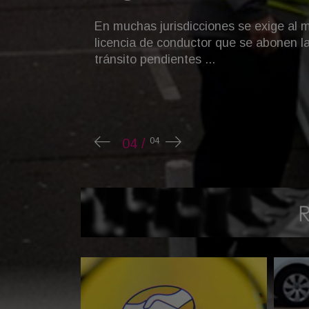
Entre los 10 0km más accesibles, hay 
chinos. Y uno es 100 por ciento eléctr
superan los 32 millones de pesos ...