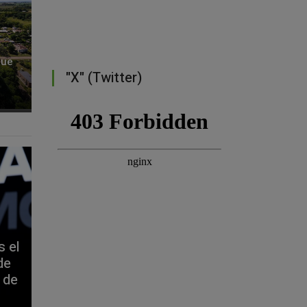
que
"X" (Twitter)
s el
de
 de