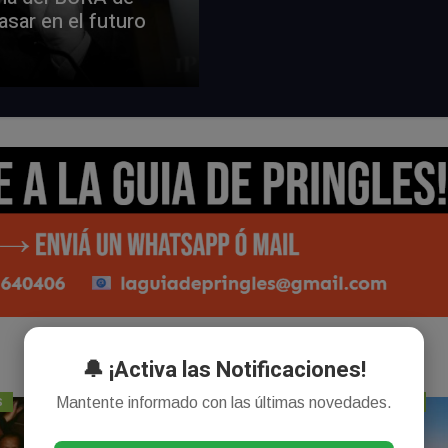
asar en el futuro
🔔 ¡Activa las Notificaciones!
Mantente informado con las últimas novedades.
S
BONAERENSES
BONAERENSES