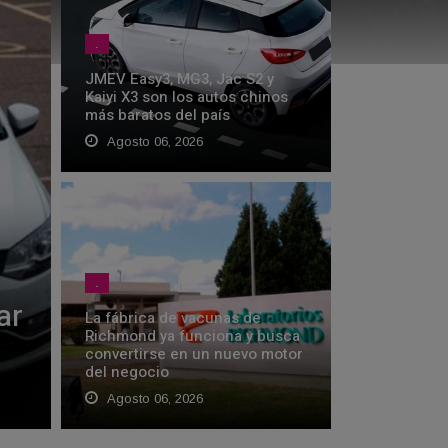
.
JMEV Easy3, MG3, Jac S2 y
Kaiyi X3 son los autos chinos
más baratos del país
Agosto 06, 2026
.
ar
La fábrica de vacunas de
Richmond ya funciona y busca
convertirse en un nuevo motor
del negocio
Agosto 06, 2026