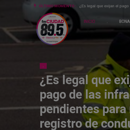
ÚLTIMO MOMENTO :
JMEV Easy3, MG3, Jac S2 y K
INICIO
.
BONA
.
JMEV Easy3, MG
y Kaiyi X3 son l
chinos más bara
país