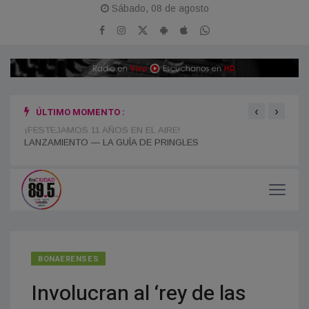
Sábado, 08 de agosto
‹
›
ÚLTIMO MOMENTO :
¡FESTEJAMOS 11 AÑOS EN EL AIRE!
“POR
ESPA
BONAERENSES
Involucran al ‘rey de las