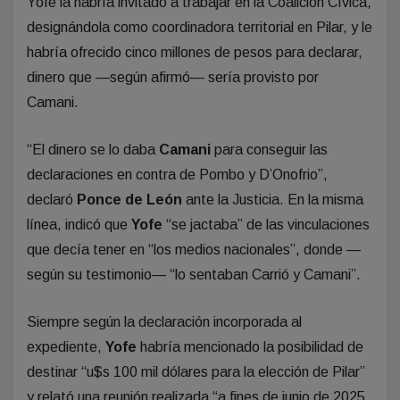
Yofe la habría invitado a trabajar en la Coalición Cívica,
designándola como coordinadora territorial en Pilar, y le
habría ofrecido cinco millones de pesos para declarar,
dinero que —según afirmó— sería provisto por
Camani.
“El dinero se lo daba
Camani
para conseguir las
declaraciones en contra de Pombo y D’Onofrio”,
declaró
Ponce de León
ante la Justicia. En la misma
línea, indicó que
Yofe
“se jactaba” de las vinculaciones
que decía tener en “los medios nacionales”, donde —
según su testimonio— “lo sentaban Carrió y Camani”.
Siempre según la declaración incorporada al
expediente,
Yofe
habría mencionado la posibilidad de
destinar “u$s 100 mil dólares para la elección de Pilar”
y relató una reunión realizada “a fines de junio de 2025