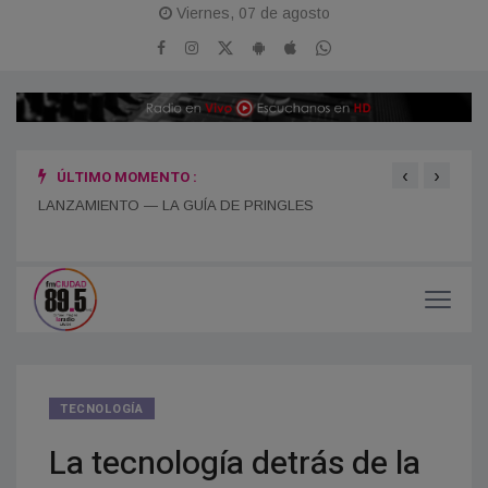
Viernes, 07 de agosto
‹
›
ÚLTIMO MOMENTO :
LANZAMIENTO — LA GUÍA DE PRINGLES
¡FES
TECNOLOGÍ­A
La tecnología detrás de la