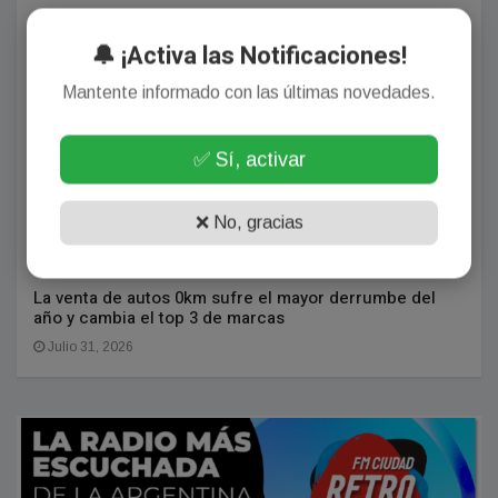
.
🔔 ¡Activa las Notificaciones!
Mantente informado con las últimas novedades.
✅ Sí, activar
❌ No, gracias
La venta de autos 0km sufre el mayor derrumbe del
año y cambia el top 3 de marcas
Julio 31, 2026