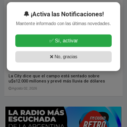
.
🔔 ¡Activa las Notificaciones!
Mantente informado con las últimas novedades.
✅ Sí, activar
❌ No, gracias
La City dice que el campo está sentado sobre
u$s12.000 millones y prevé más lluvia de dólares
Agosto 02, 2026