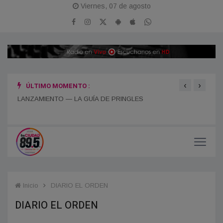
Viernes, 07 de agosto
‹
›
ÚLTIMO MOMENTO :
¡FESTEJAMOS 11 AÑOS EN EL AIRE!
“POR
LANZAMIENTO — LA GUÍA DE PRINGLES
ESPA
Inicio
DIARIO EL ORDEN
DIARIO EL ORDEN